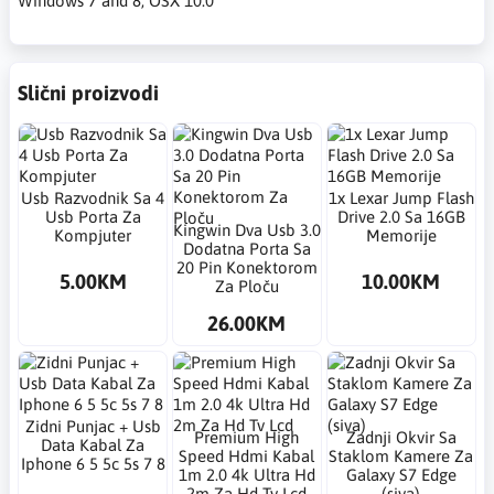
Windows 7 and 8, OSX 10.0
Slični proizvodi
Usb Razvodnik Sa 4
1x Lexar Jump Flash
Usb Porta Za
Drive 2.0 Sa 16GB
Kingwin Dva Usb 3.0
Kompjuter
Memorije
Dodatna Porta Sa
20 Pin Konektorom
5.00KM
10.00KM
Za Ploču
26.00KM
Zidni Punjac + Usb
Premium High
Zadnji Okvir Sa
Data Kabal Za
Speed Hdmi Kabal
Staklom Kamere Za
Iphone 6 5 5c 5s 7 8
1m 2.0 4k Ultra Hd
Galaxy S7 Edge
2m Za Hd Tv Lcd
(siva)