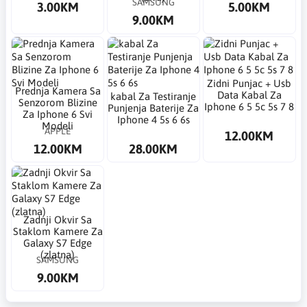
SAMSUNG
3.00KM
5.00KM
9.00KM
Zidni Punjac + Usb
Prednja Kamera Sa
Data Kabal Za
​kabal Za Testiranje
Senzorom Blizine
Iphone 6 5 5c 5s 7 8
Punjenja Baterije Za
Za Iphone 6 Svi
Iphone 4 5s 6 6s
Modeli
APPLE
12.00KM
12.00KM
28.00KM
Zadnji Okvir Sa
Staklom Kamere Za
Galaxy S7 Edge
(zlatna)
SAMSUNG
9.00KM