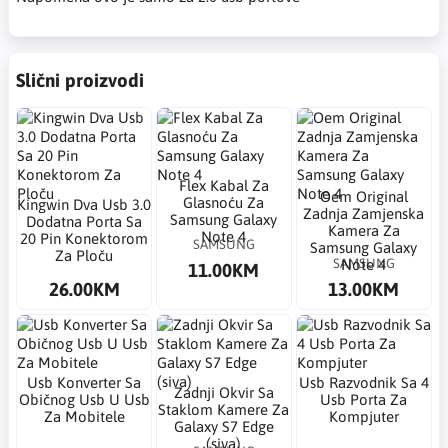
Slični proizvodi
Flex Kabal Za
Oem Original
Glasnoću Za
Kingwin Dva Usb 3.0
Zadnja Zamjenska
Samsung Galaxy
Dodatna Porta Sa
Kamera Za
Note 4
20 Pin Konektorom
SAMSUNG
Samsung Galaxy
Za Ploču
SAMSUNG
Note 4
11.00KM
26.00KM
13.00KM
Usb Konverter Sa
Usb Razvodnik Sa 4
Zadnji Okvir Sa
Običnog Usb U Usb
Usb Porta Za
Staklom Kamere Za
Za Mobitele
Kompjuter
Galaxy S7 Edge
(siva)