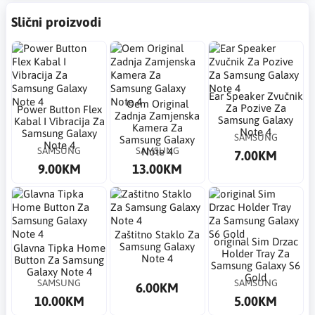
Slični proizvodi
Ear Speaker Zvučnik
Oem Original
Za Pozive Za
Power Button Flex
Zadnja Zamjenska
Samsung Galaxy
Kabal I Vibracija Za
Kamera Za
Note 4
Samsung Galaxy
SAMSUNG
Samsung Galaxy
Note 4
SAMSUNG
SAMSUNG
Note 4
7.00KM
9.00KM
13.00KM
Zaštitno Staklo Za
​original Sim Drzac
Samsung Galaxy
Glavna Tipka Home
Holder Tray Za
Note 4
Button Za Samsung
Samsung Galaxy S6
Galaxy Note 4
Gold
SAMSUNG
SAMSUNG
6.00KM
10.00KM
5.00KM