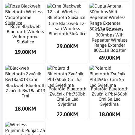
Crne Blackweb 12-
Roze Blackweb
sati Wireless
Dupla Antena
Bluetooth Wireless
Bluetooth Slušalice
300mbps Wifi
Vodootporne
Repeater Wireless
Slušalice
Range Extender
29.00KM
802.11n Booster
19.00KM
49.00KM
Blackweb Bluetooth
Polaroid Bluetooth
Polaroid Bluetooth
Zvučnik Bw18aa013
Zvučnik Pbt750bk
Zvučnik Pbt456bk
Crni
Crni Sa Led
Crni Sa Led
Svjetlima
Svjetlima
18.00KM
22.00KM
18.00KM