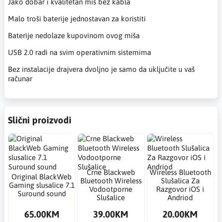
Jako dobar i kvalitetan miš bez kabla
Malo troši baterije jednostavan za koristiti
Baterije nedolaze kupovinom ovog miša
USB 2.0 radi na svim operativnim sistemima
Bez instalacije drajvera dvoljno je samo da uključite u vaš
računar
Slični proizvodi
Crne Blackweb
Wireless Bluetooth
Original BlackWeb
Bluetooth Wireless
Slušalica Za
Gaming slusalice 7.1
Vodootporne
Razgovor iOS i
Suround sound
Slušalice
Andriod
65.00KM
39.00KM
20.00KM