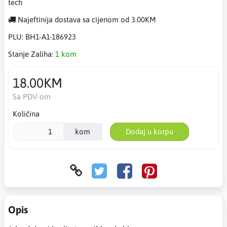
tech
Najeftinija dostava sa cijenom od 3.00KM
PLU:
BH1-A1-186923
Stanje Zaliha:
1 kom
18.00KM
Sa PDV-om
Količina
kom
Dodaj u korpu
Opis