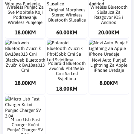
Wireless Punjac Za
Wireless Bluetooth
Original Morpheus
Sve Mobitele Koji
Slušalica Za
Stereo Wireless
Podrzavanju
Razgovor iOS i
Bluetooth Slusalice
Wireless Punjenje
Andriod
18.00KM
60.00KM
20.00KM
Blackweb Bluetooth
Novi Auto Punjač
Polaroid Bluetooth
Zvučnik Bw18aa013
Lightning Za Apple
Zvučnik Pbt456bk
Crni
iPhone Uređaje
Crni Sa Led
Svjetlima
18.00KM
8.00KM
18.00KM
Micro Usb Fast
Charger Kućni
Punjač Charger 5V