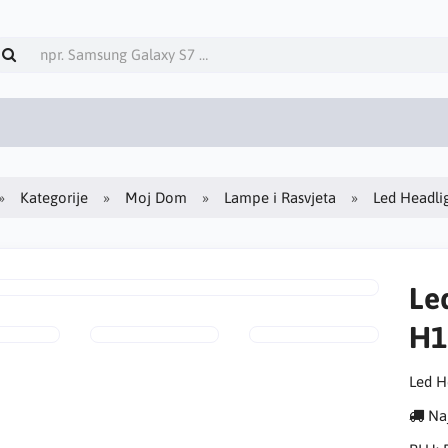
Kategorije
Moj Dom
Lampe i Rasvjeta
Led Headlig
Le
H1
Led H
Naj