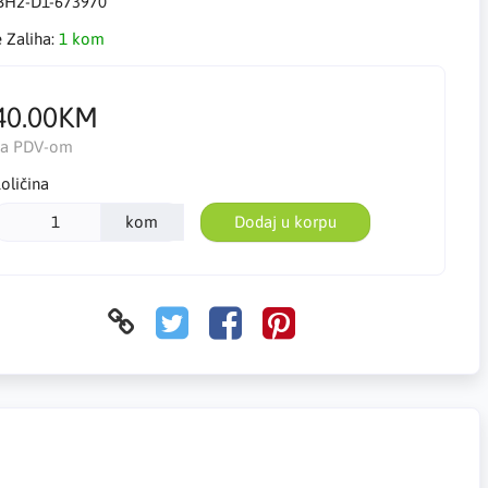
BH2-D1-673970
e Zaliha:
1 kom
40.00KM
Sa PDV-om
oličina
kom
Dodaj u korpu