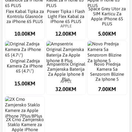
Space Grey Utor za
Flex Kabal Tipka za
Power Tipka i Flash
SIM Karticu Za
Kontrolu Glasnoće
Light Flex Kabal za
Apple iPhone 6S
za iPhone 6S PLUS
iPhone 6S PLUS
PLUS
APPLE
10.00KM
12.00KM
5.00KM
Original Zadnja
Ampsentrix Original
Novo Prednja
Kamera Za iPhone
Zamjenska Baterija
Kamera Sa
6S (4.7\")
Za Apple Iphone 8
Senzorom Blizine
Plus
Za Iphone 5
APPLE
15.00KM
32.00KM
7.00KM
2X Crno Zamjensko
Staklo Kamere za
Apple iPhone