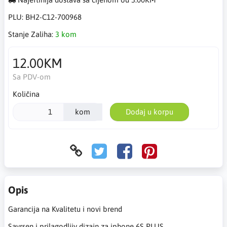
PLU:
BH2-C12-700968
Stanje Zaliha:
3 kom
12.00KM
Sa PDV-om
Količina
kom
Dodaj u korpu
Opis
Garancija na Kvalitetu i novi brend
Savrsen i prilagodljiv dizajn za iphone 6S PLUS