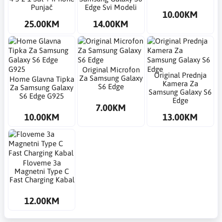
Punjač
Edge Svi Modeli
10.00KM
25.00KM
14.00KM
Original Microfon
Original Prednja
Za Samsung Galaxy
Home Glavna Tipka
Kamera Za
S6 Edge
Za Samsung Galaxy
Samsung Galaxy S6
S6 Edge G925
Edge
7.00KM
10.00KM
13.00KM
Floveme 3a
Magnetni Type C
Fast Charging Kabal
12.00KM