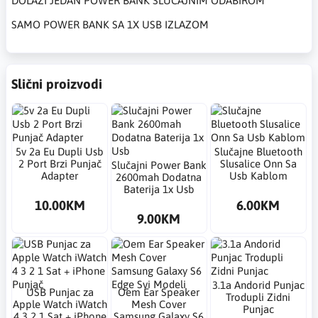
DOLAZI JEDAN POWER BANK SLUČAJNIM ODABIROM
SAMO POWER BANK SA 1X USB IZLAZOM
Slični proizvodi
5v 2a Eu Dupli Usb
Slučajne Bluetooth
2 Port Brzi Punjač
Slusalice Onn Sa
Slučajni Power Bank
Adapter
Usb Kablom
2600mah Dodatna
Baterija 1x Usb
10.00KM
6.00KM
9.00KM
3.1a Andorid Punjac
USB Punjac za
Oem Ear Speaker
Trodupli Zidni
Apple Watch iWatch
Mesh Cover
Punjac
4 3 2 1 Sat + iPhone
Samsung Galaxy S6