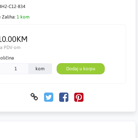
BH2-C12-834
e Zaliha:
1 kom
10.00KM
Sa PDV-om
oličina
kom
Dodaj u korpu