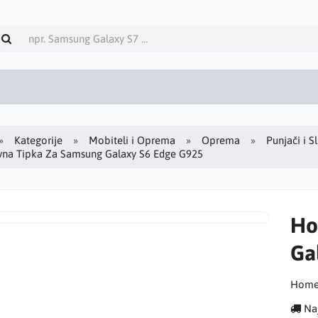
Kategorije
Mobiteli i Oprema
Oprema
Punjači i S
na Tipka Za Samsung Galaxy S6 Edge G925
Ho
Ga
Home 
Naj