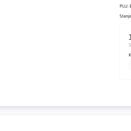
PLU:
Stanj
K