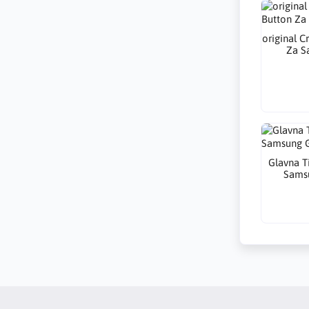
​original 
Za S
Glavna T
Samsu