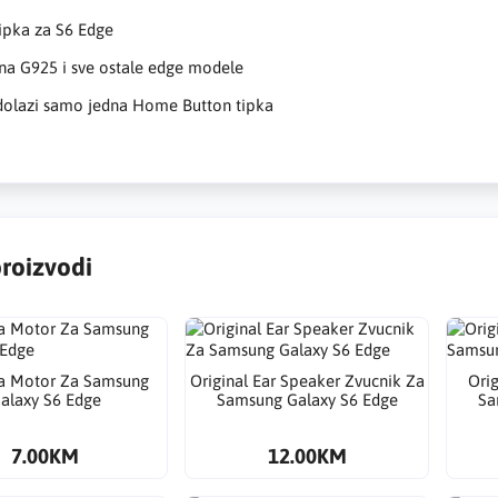
ipka za S6 Edge
na G925 i sve ostale edge modele
dolazi samo jedna Home Button tipka
proizvodi
ja Motor Za Samsung
Original Ear Speaker Zvucnik Za
Ori
alaxy S6 Edge
Samsung Galaxy S6 Edge
Sa
7.00KM
12.00KM