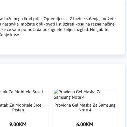
e brže nego ikad prije. Opremljen sa 2 brzine sušenja, možete
astavka, možete oblikovati i stilizirati kosu na razne načine.
 kose će vam pomoći da postignete željeni izgled. Ne gubite
ušenje kose
atak Za Mobitele Srce I
Providna Gel Maska Za Samsung
Prsten
Note 4
9.00KM
6.00KM