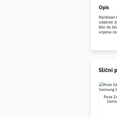
Opis
Rainbean F
odabrati ž
Bilo da že
vrijeme če
Slični 
Roza Za
Samsu