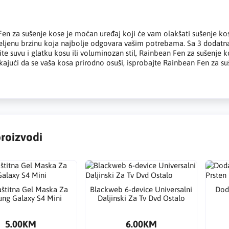
en za sušenje kose je moćan uređaj koji će vam olakšati sušenje kos
eljenu brzinu koja najbolje odgovara vašim potrebama. Sa 3 dodatna n
lite suvu i glatku kosu ili voluminozan stil, Rainbean Fen za sušenje
kajući da se vaša kosa prirodno osuši, isprobajte Rainbean Fen za s
proizvodi
štitna Gel Maska Za
Blackweb 6-device Universalni
Dod
ng Galaxy S4 Mini
Daljinski Za Tv Dvd Ostalo
5.00KM
6.00KM