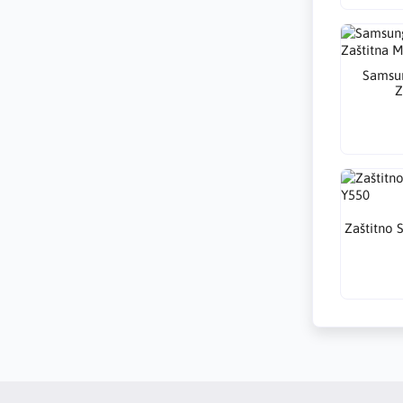
Samsun
Z
Zaštitno 