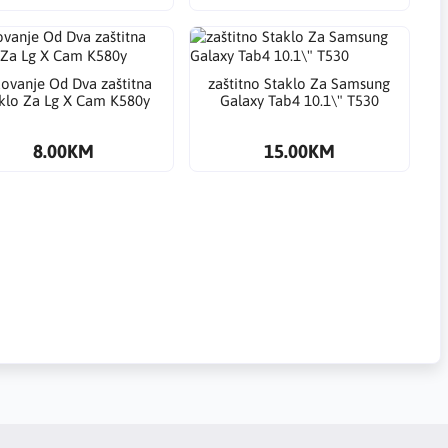
ovanje Od Dva ​zaštitna
​zaštitno Staklo Za Samsung
klo Za Lg X Cam K580y
Galaxy Tab4 10.1\" T530
8.00KM
15.00KM