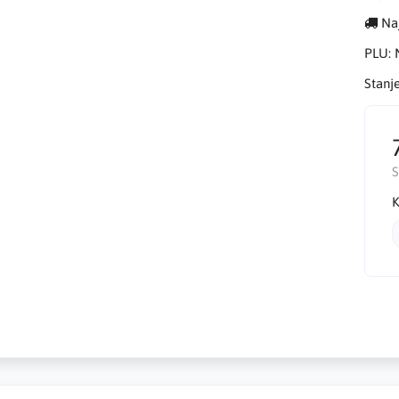
Naj
PLU:
Stanj
K