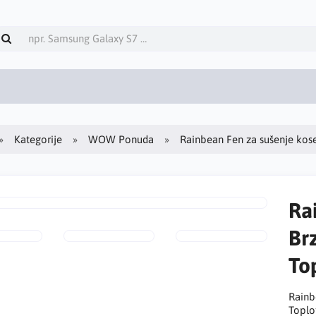
Kategorije
WOW Ponuda
Rainbean Fen za sušenje kose 
Ra
Brz
To
Rainb
Toplo