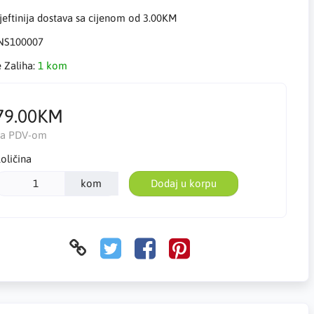
eftinija dostava sa cijenom od 3.00KM
NS100007
e Zaliha:
1 kom
79.00KM
Sa PDV-om
oličina
kom
Dodaj u korpu