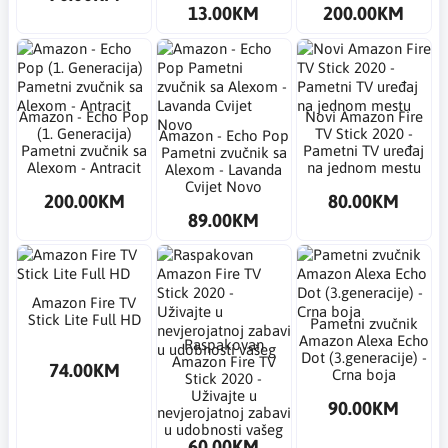
13.00KM
200.00KM
Amazon - Echo Pop
Novi Amazon Fire
(1. Generacija)
TV Stick 2020 -
Amazon - Echo Pop
Pametni zvučnik sa
Pametni TV uređaj
Pametni zvučnik sa
Alexom - Antracit
na jednom mestu
Alexom - Lavanda
Cvijet Novo
200.00KM
80.00KM
89.00KM
Amazon Fire TV
Stick Lite Full HD
Pametni zvučnik
Amazon Alexa Echo
Raspakovan
Dot (3.generacije) -
Amazon Fire TV
74.00KM
Crna boja
Stick 2020 -
Uživajte u
90.00KM
nevjerojatnoj zabavi
u udobnosti vašeg
60.00KM