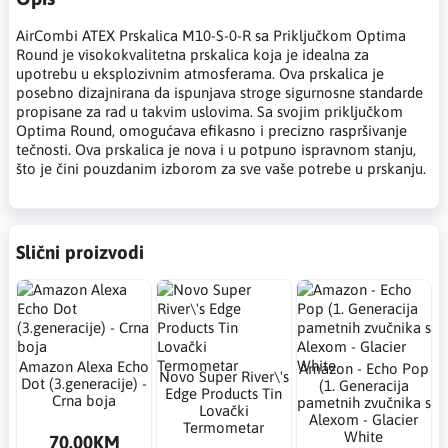
AirCombi ATEX Prskalica M10-S-0-R sa Priključkom Optima
Round je visokokvalitetna prskalica koja je idealna za
upotrebu u eksplozivnim atmosferama. Ova prskalica je
posebno dizajnirana da ispunjava stroge sigurnosne standarde
propisane za rad u takvim uslovima. Sa svojim priključkom
Optima Round, omogućava efikasno i precizno raspršivanje
tečnosti. Ova prskalica je nova i u potpuno ispravnom stanju,
što je čini pouzdanim izborom za sve vaše potrebe u prskanju.
Slični proizvodi
Amazon Alexa Echo
Amazon - Echo Pop
Novo Super River\'s
Dot (3.generacije) -
(1. Generacija
Edge Products Tin
Crna boja
pametnih zvučnika s
Lovački
Alexom - Glacier
Termometar
White
70.00KM