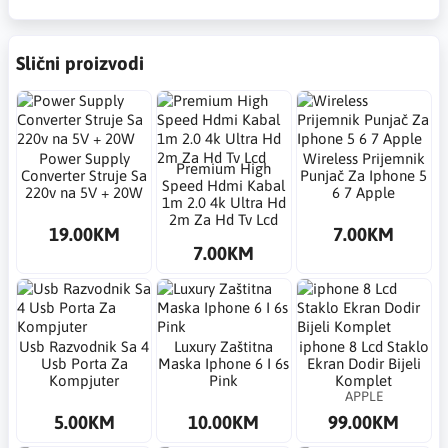
Slični proizvodi
Power Supply
Wireless Prijemnik
Premium High
Converter Struje Sa
Punjač Za Iphone 5
Speed Hdmi Kabal
220v na 5V + 20W
6 7 Apple
1m 2.0 4k Ultra Hd
2m Za Hd Tv Lcd
19.00KM
7.00KM
7.00KM
Usb Razvodnik Sa 4
Luxury Zaštitna
​iphone 8 Lcd Staklo
Usb Porta Za
Maska Iphone 6 I 6s
Ekran Dodir Bijeli
Kompjuter
Pink
Komplet
APPLE
5.00KM
10.00KM
99.00KM