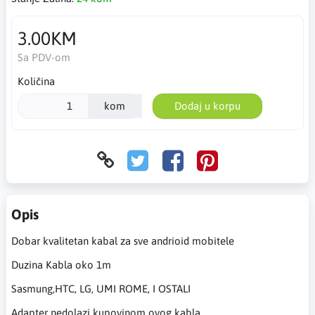
3.00KM
Sa PDV-om
Količina
kom
Dodaj u korpu
Opis
Dobar kvalitetan kabal za sve andrioid mobitele
Duzina Kabla oko 1m
Sasmung,HTC, LG, UMI ROME, I OSTALI
Adapter nedolazi kupovinom ovog kabla