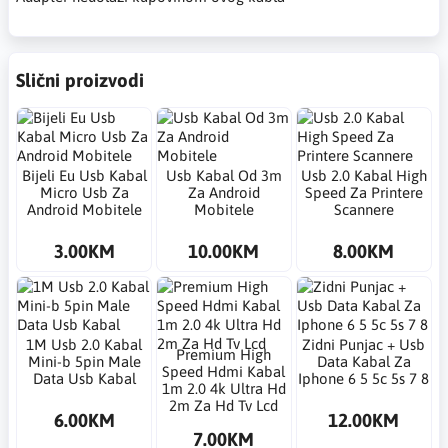
Slični proizvodi
Bijeli Eu Usb Kabal
Usb Kabal Od 3m
Usb 2.0 Kabal High
Micro Usb Za
Za Android
Speed Za Printere
Android Mobitele
Mobitele
Scannere
3.00KM
10.00KM
8.00KM
1M Usb 2.0 Kabal
Zidni Punjac + Usb
Premium High
Mini-b 5pin Male
Data Kabal Za
Speed Hdmi Kabal
Data Usb Kabal
Iphone 6 5 5c 5s 7 8
1m 2.0 4k Ultra Hd
2m Za Hd Tv Lcd
6.00KM
12.00KM
7.00KM