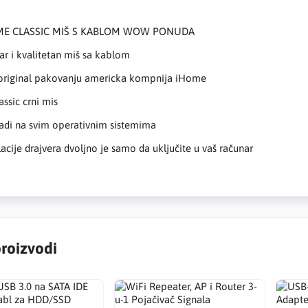
ME CLASSIC MIŠ S KABLOM WOW PONUDA
r i kvalitetan miš sa kablom
 original pakovanju americka kompnija iHome
ssic crni mis
adi na svim operativnim sistemima
lacije drajvera dvoljno je samo da uključite u vaš računar
proizvodi