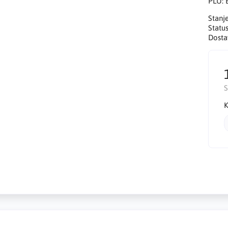
PLU:
Stanj
Statu
Dosta
K