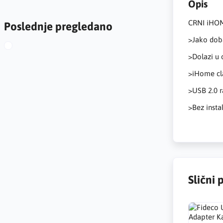
Opis
CRNI iHO
Poslednje pregledano
>Jako doba
>Dolazi u
>iHome cla
>USB 2.0 r
>Bez insta
Slični 