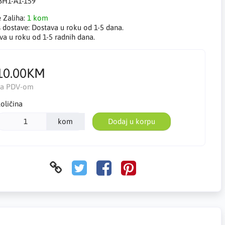
BH1-A1-159
e Zaliha:
1 kom
s dostave:
Dostava u roku od 1-5 dana.
va u roku od 1-5 radnih dana.
10.00KM
Sa PDV-om
oličina
kom
Dodaj u korpu