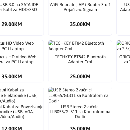
USB 3.0 na SATA IDE
WiFi Repeater, AP i Router 3-u-1
US
r Kabl za HDD/SSD
Pojačivač Signala
Adap
29.00KM
35.00KM
ocus HD Video Web
TECHKEY BT842 Bluetooth
ORIC
ra za PC i Laptop
Adapter Crni
za 
35.00KM
25.00KM
i Kabal za Povezivanje
USB Stereo Zvučnici
ronike (USB, VGA,
LLR055/GL311 sa Kontrolom na
Video/Audio)
Dodir
12.00KM
35.00KM