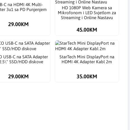
B-C na HDMI 4K Multi-
HD 1080P Web Kamera sa
ter 3u1 sa PD Punjenjem
Mikrofonom i LED Svjetlom za
Streaming i Online Nastavu
29.00KM
45.00KM
O USB-C na SATA Adapter
StarTech Mini DisplayPort na
2.5\" SSD/HDD diskove
HDMI 4K Adapter Kabl 2m
29.00KM
35.00KM