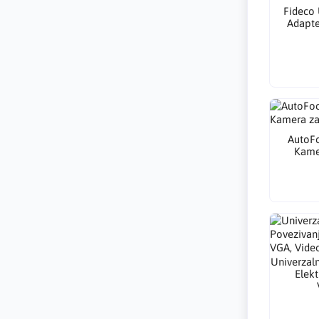
Fideco 
Adapte
AutoF
Kame
Univerzaln
Elekt