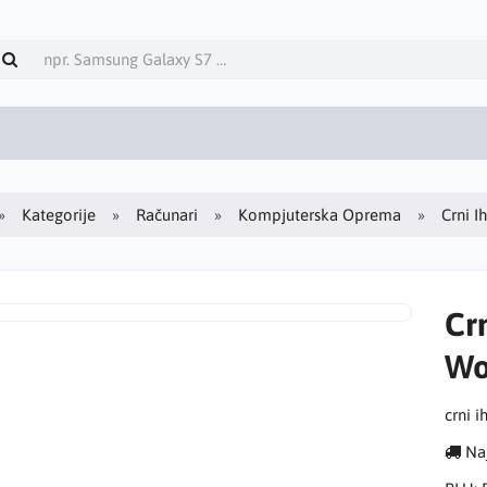
Kategorije
Računari
Kompjuterska Oprema
Crni 
Cr
Wo
crni 
Naj