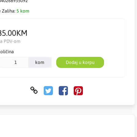
840268935092
e Zaliha:
5 kom
85.00KM
Sa PDV-om
oličina
kom
Dodaj u korpu