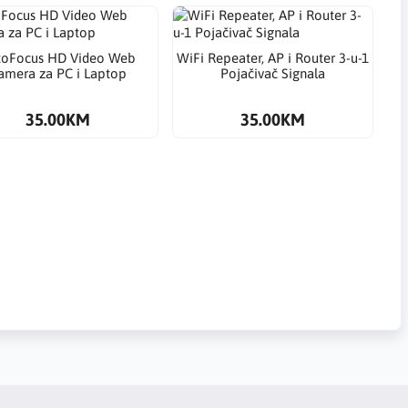
toFocus HD Video Web
WiFi Repeater, AP i Router 3-u-1
amera za PC i Laptop
Pojačivač Signala
35.00KM
35.00KM