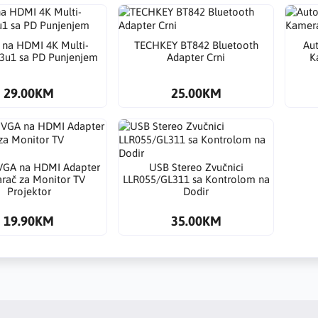
 na HDMI 4K Multi-
TECHKEY BT842 Bluetooth
Au
 3u1 sa PD Punjenjem
Adapter Crni
K
29.00KM
25.00KM
GA na HDMI Adapter
USB Stereo Zvučnici
arač za Monitor TV
LLR055/GL311 sa Kontrolom na
Projektor
Dodir
19.90KM
35.00KM