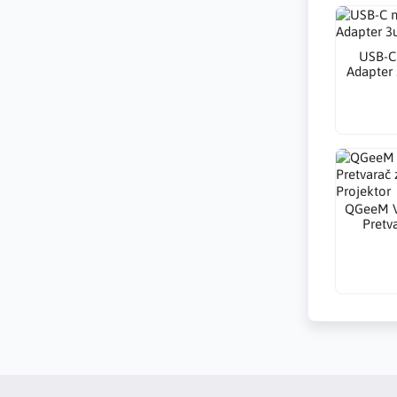
USB-C
Adapter
QGeeM V
Pretv