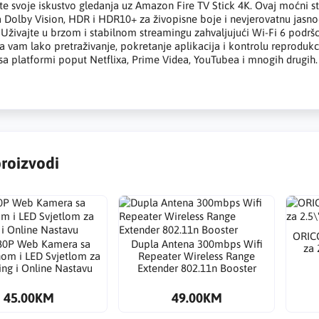
te svoje iskustvo gledanja uz Amazon Fire TV Stick 4K. Ovaj moćni st
 Dolby Vision, HDR i HDR10+ za živopisne boje i nevjerovatnu jasn
. Uživajte u brzom i stabilnom streamingu zahvaljujući Wi-Fi 6 podršc
vam lako pretraživanje, pokretanje aplikacija i kontrolu reprodukcij
 sa platformi poput Netflixa, Prime Videa, YouTubea i mnogih drugih.
proizvodi
ORIC
80P Web Kamera sa
Dupla Antena 300mbps Wifi
za 
om i LED Svjetlom za
Repeater Wireless Range
ng i Online Nastavu
Extender 802.11n Booster
45.00KM
49.00KM