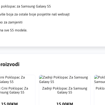
i poklopac za Samsung Galaxy S5
iše boja za ostale boje posjetite naš websajt
o za zamjeniti
na sve S5 modele.
proizvodi
i Crni Poklopac Za
Zadnji Poklopac Za Samsung
Poklo
sung Galaxy S5
Galaxy S5
15.00KM
15.00KM