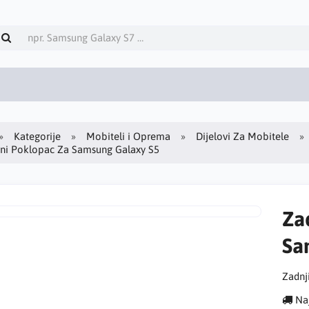
Kategorije
Mobiteli i Oprema
Dijelovi Za Mobitele
tni Poklopac Za Samsung Galaxy S5
Za
Sa
Zadnj
Naj