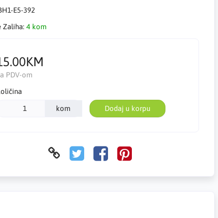
BH1-E5-392
e Zaliha:
4 kom
15.00KM
Sa PDV-om
oličina
kom
Dodaj u korpu