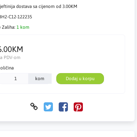
eftinija dostava sa cijenom od 3.00KM
BH2-C12-122235
e Zaliha:
1 kom
6.00KM
Sa PDV-om
oličina
kom
Dodaj u korpu