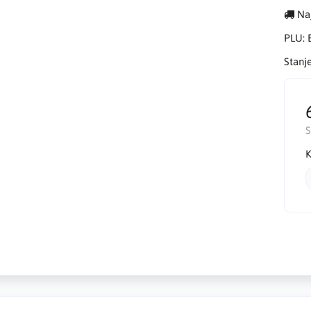
Naj
PLU:
Stanj
K