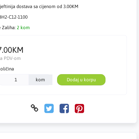
eftinija dostava sa cijenom od 3.00KM
BH2-C12-1100
e Zaliha:
2 kom
7.00KM
Sa PDV-om
oličina
kom
Dodaj u korpu