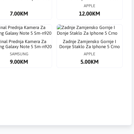
APPLE
7.00KM
12.00KM
ginal Prednja Kamera Za
Zadnje Zamjensko Gornje I
g Galaxy Note 5 Sm-n920
Donje Staklo Za Iphone 5 Crno
SAMSUNG
APPLE
9.00KM
5.00KM