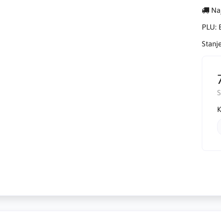
Naj
PLU:
Stanj
K