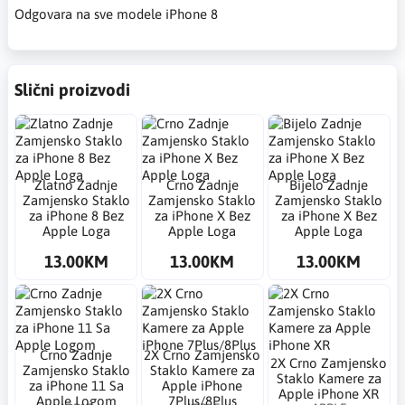
Odgovara na sve modele iPhone 8
Slični proizvodi
Zlatno Zadnje
Crno Zadnje
Bijelo Zadnje
Zamjensko Staklo
Zamjensko Staklo
Zamjensko Staklo
za iPhone 8 Bez
za iPhone X Bez
za iPhone X Bez
Apple Loga
Apple Loga
Apple Loga
13.00KM
13.00KM
13.00KM
Crno Zadnje
2X Crno Zamjensko
2X Crno Zamjensko
Zamjensko Staklo
Staklo Kamere za
Staklo Kamere za
za iPhone 11 Sa
Apple iPhone
Apple iPhone XR
Apple Logom
7Plus/8Plus