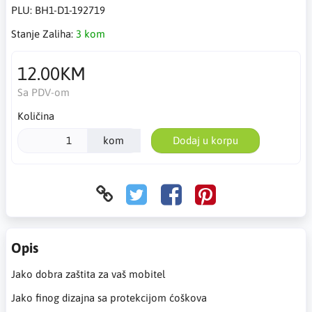
PLU:
BH1-D1-192719
Stanje Zaliha:
3 kom
12.00KM
Sa PDV-om
Količina
kom
Dodaj u korpu
Opis
Jako dobra zaštita za vaš mobitel
Jako finog dizajna sa protekcijom ćoškova