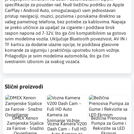
specifikacije za pouzdan rad. Nudi bežičnu podršku za Apple
CarPlay i Android Auto, omogućavajući vam jednostavan
pristup navigaciji, muzici, pozivima i porukama direktno sa
vašeg pametnog telefona, bez potrebe za kablovima. Napaja
se preko utičnice za upaljač za cigarete i podržava širok
raspon napona od 7-32V, što ga čini kompatibilnim sa gotovo
svim modelima vozila. Uključuje Bluetooth povezivost, AV IN i
TF karticu za dodatne ulazne opcije, te podržava glasovne
komande za sigurniju i praktičniju upotrebu tokom vožnje.
Prilagodljiv je svim modelima automobila, što ga čini
svestranim izborom za svakog vozača.
Slični proizvodi
DMEX Xenon
Bežična Prenosiva
Zamjenske Sijalice
Pumpa za Gume i
Vozna Kamera V200
za Farove - Snažno
Rekvizite sa LED
Dash Cam – Full HD
Osvjetljenje
Ekrnom
Auto Kamera za