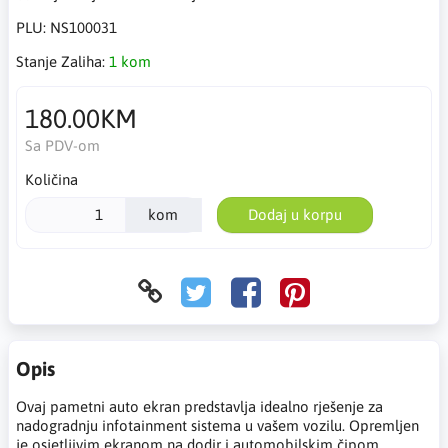
PLU:
NS100031
Stanje Zaliha:
1 kom
180.00KM
Sa PDV-om
Količina
kom
Dodaj u korpu
Opis
Ovaj pametni auto ekran predstavlja idealno rješenje za
nadogradnju infotainment sistema u vašem vozilu. Opremljen
je osjetljivim ekranom na dodir i automobilskim čipom